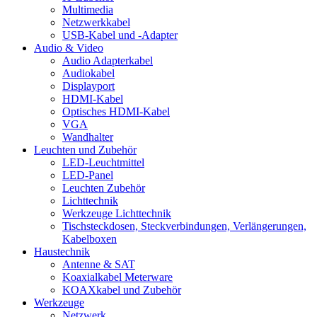
Multimedia
Netzwerkkabel
USB-Kabel und -Adapter
Audio & Video
Audio Adapterkabel
Audiokabel
Displayport
HDMI-Kabel
Optisches HDMI-Kabel
VGA
Wandhalter
Leuchten und Zubehör
LED-Leuchtmittel
LED-Panel
Leuchten Zubehör
Lichttechnik
Werkzeuge Lichttechnik
Tischsteckdosen, Steckverbindungen, Verlängerungen,
Kabelboxen
Haustechnik
Antenne & SAT
Koaxialkabel Meterware
KOAXkabel und Zubehör
Werkzeuge
Netzwerk