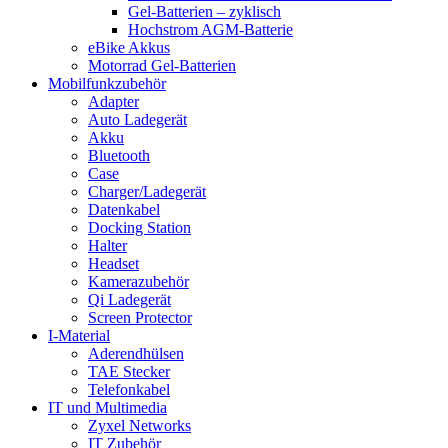
Gel-Batterien – zyklisch
Hochstrom AGM-Batterie
eBike Akkus
Motorrad Gel-Batterien
Mobilfunkzubehör
Adapter
Auto Ladegerät
Akku
Bluetooth
Case
Charger/Ladegerät
Datenkabel
Docking Station
Halter
Headset
Kamerazubehör
Qi Ladegerät
Screen Protector
I-Material
Aderendhülsen
TAE Stecker
Telefonkabel
IT und Multimedia
Zyxel Networks
IT Zubehör