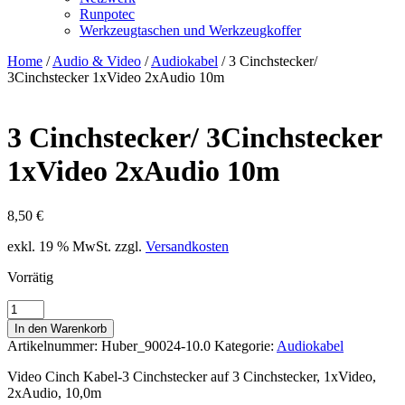
Runpotec
Werkzeugtaschen und Werkzeugkoffer
Home
/
Audio & Video
/
Audiokabel
/ 3 Cinchstecker/
3Cinchstecker 1xVideo 2xAudio 10m
3 Cinchstecker/ 3Cinchstecker
1xVideo 2xAudio 10m
8,50
€
exkl. 19 % MwSt.
zzgl.
Versandkosten
Vorrätig
3
Cinchstecker/
In den Warenkorb
3Cinchstecker
Artikelnummer:
Huber_90024-10.0
Kategorie:
Audiokabel
1xVideo
2xAudio
Video Cinch Kabel-3 Cinchstecker auf 3 Cinchstecker, 1xVideo,
10m
2xAudio, 10,0m
Menge