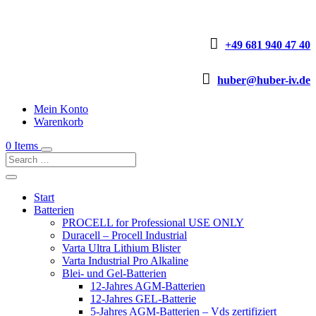

+49 681 940 47 40

huber@huber-iv.de
Mein Konto
Warenkorb
0 Items
Start
Batterien
PROCELL for Professional USE ONLY
Duracell – Procell Industrial
Varta Ultra Lithium Blister
Varta Industrial Pro Alkaline
Blei- und Gel-Batterien
12-Jahres AGM-Batterien
12-Jahres GEL-Batterie
5-Jahres AGM-Batterien – Vds zertifiziert