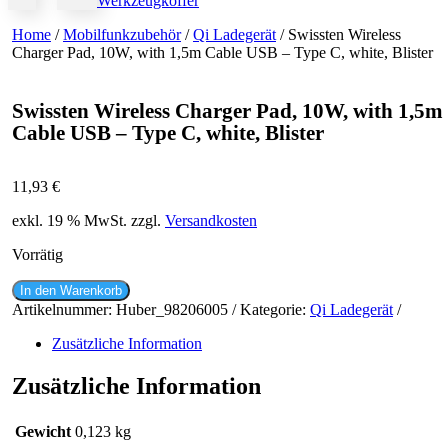
Werkzeugkoffer
Home
/
Mobilfunkzubehör
/
Qi Ladegerät
/ Swissten Wireless
Charger Pad, 10W, with 1,5m Cable USB – Type C, white, Blister
Swissten Wireless Charger Pad, 10W, with 1,5m
Cable USB – Type C, white, Blister
11,93
€
exkl. 19 % MwSt.
zzgl.
Versandkosten
Vorrätig
Swissten
In den Warenkorb
Wireless
Artikelnummer:
Huber_98206005
Kategorie:
Qi Ladegerät
Charger
Pad,
Zusätzliche Information
10W,
with
Zusätzliche Information
1,5m
Cable
Gewicht
0,123 kg
USB