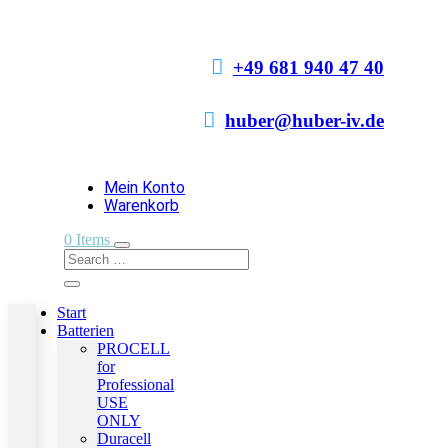

+49 681 940 47 40

huber@huber-iv.de
Mein Konto
Warenkorb
0 Items
Start
Batterien
PROCELL
for
Professional
USE
ONLY
Duracell