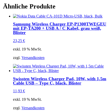
-
Type
Ähnliche Produkte
C,
white,
Blister
Menge
Samsung Wireless Charger EP-P1300TWEGEU
mit EP-TA200 + USB A / C Kabel, grau weiß,
Blister
23,25
€
exkl. 19 % MwSt.
zzgl.
Versandkosten
Swissten Wireless Charger Pad, 10W, with 1,5m
Cable USB – Type C, black, Blister
11,93
€
exkl. 19 % MwSt.
zzgl.
Versandkosten