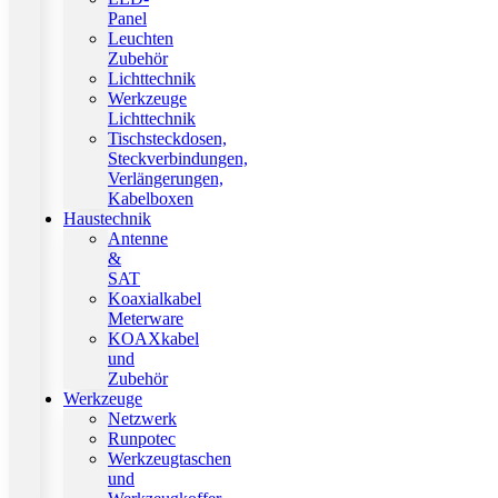
Panel
Leuchten
Zubehör
Lichttechnik
Werkzeuge
Lichttechnik
Tischsteckdosen,
Steckverbindungen,
Verlängerungen,
Kabelboxen
Haustechnik
Antenne
&
SAT
Koaxialkabel
Meterware
KOAXkabel
und
Zubehör
Werkzeuge
Netzwerk
Runpotec
Werkzeugtaschen
und