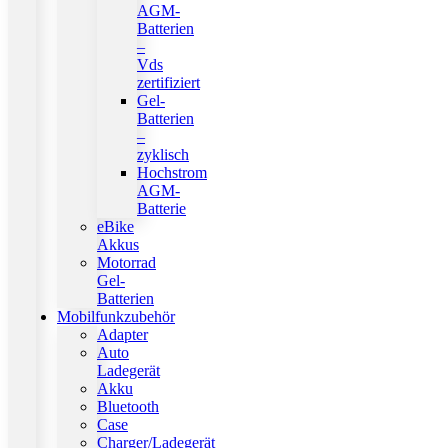
AGM-
Batterien
–
Vds
zertifiziert
Gel-
Batterien
–
zyklisch
Hochstrom
AGM-
Batterie
eBike
Akkus
Motorrad
Gel-
Batterien
Mobilfunkzubehör
Adapter
Auto
Ladegerät
Akku
Bluetooth
Case
Charger/Ladegerät