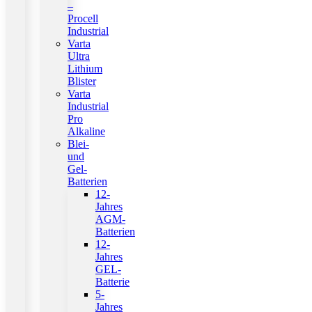
–
Procell
Industrial
Varta
Ultra
Lithium
Blister
Varta
Industrial
Pro
Alkaline
Blei-
und
Gel-
Batterien
12-
Jahres
AGM-
Batterien
12-
Jahres
GEL-
Batterie
5-
Jahres