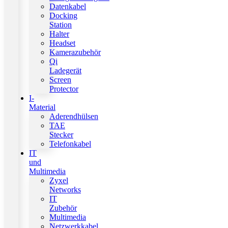
Datenkabel
Docking
Station
Halter
Headset
Kamerazubehör
Qi
Ladegerät
Screen
Protector
I-
Material
Aderendhülsen
TAE
Stecker
Telefonkabel
IT
und
Multimedia
Zyxel
Networks
IT
Zubehör
Multimedia
Netzwerkkabel