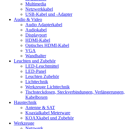
Multimedia
Netzwerkkabel
USB-Kabel und -Adapter
Audio & Video
Audio Adapterkabel
Audiokabel
Displayport
HDMI-Kabel
Optisches HDMI-Kabel
VGA
Wandhalter
Leuchten und Zubehör
LED-Leuchtmittel
LED-Panel
Leuchten Zubehör
Lichttechnik
Werkzeuge Lichttechnik
Tischsteckdosen, Steckverbindungen, Verlängerungen,
Kabelboxen
Haustechnik
Antenne & SAT
Koaxialkabel Meterware
KOAXkabel und Zubehör
Werkzeuge
Netzwerk