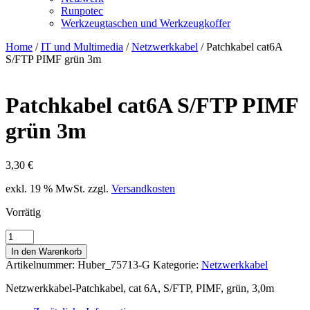
Runpotec
Werkzeugtaschen und Werkzeugkoffer
Home
/
IT und Multimedia
/
Netzwerkkabel
/ Patchkabel cat6A
S/FTP PIMF grün 3m
Patchkabel cat6A S/FTP PIMF
grün 3m
3,30
€
exkl. 19 % MwSt.
zzgl.
Versandkosten
Vorrätig
Patchkabel
cat6A
In den Warenkorb
S/FTP
Artikelnummer:
Huber_75713-G
Kategorie:
Netzwerkkabel
PIMF
grün
Netzwerkkabel-Patchkabel, cat 6A, S/FTP, PIMF, grün, 3,0m
3m
Menge