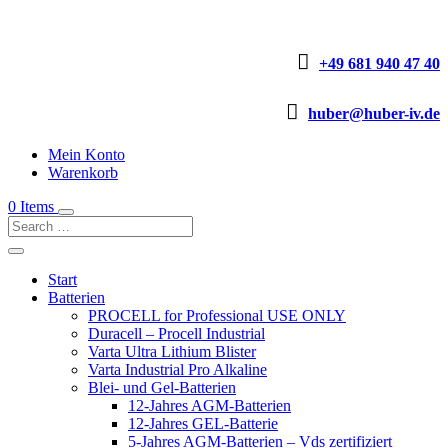

+49 681 940 47 40

huber@huber-iv.de
Mein Konto
Warenkorb
0 Items
Start
Batterien
PROCELL for Professional USE ONLY
Duracell – Procell Industrial
Varta Ultra Lithium Blister
Varta Industrial Pro Alkaline
Blei- und Gel-Batterien
12-Jahres AGM-Batterien
12-Jahres GEL-Batterie
5-Jahres AGM-Batterien – Vds zertifiziert