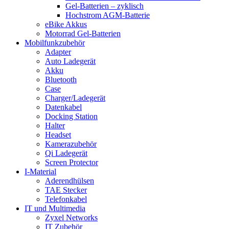
Gel-Batterien – zyklisch
Hochstrom AGM-Batterie
eBike Akkus
Motorrad Gel-Batterien
Mobilfunkzubehör
Adapter
Auto Ladegerät
Akku
Bluetooth
Case
Charger/Ladegerät
Datenkabel
Docking Station
Halter
Headset
Kamerazubehör
Qi Ladegerät
Screen Protector
I-Material
Aderendhülsen
TAE Stecker
Telefonkabel
IT und Multimedia
Zyxel Networks
IT Zubehör