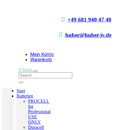

+49 681 940 47 40

huber@huber-iv.de
Mein Konto
Warenkorb
0 Items
Start
Batterien
PROCELL
for
Professional
USE
ONLY
Duracell