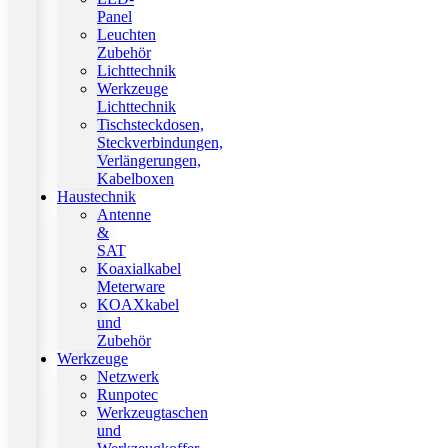
Panel
Leuchten
Zubehör
Lichttechnik
Werkzeuge
Lichttechnik
Tischsteckdosen,
Steckverbindungen,
Verlängerungen,
Kabelboxen
Haustechnik
Antenne
&
SAT
Koaxialkabel
Meterware
KOAXkabel
und
Zubehör
Werkzeuge
Netzwerk
Runpotec
Werkzeugtaschen
und