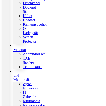
Datenkabel
Docking
Station
Halter
Headset
Kamerazubehör
Qi
Ladegerät
Screen
Protector
I-
Material
Aderendhülsen
TAE
Stecker
Telefonkabel
IT
und
Multimedia
Zyxel
Networks
IT
Zubehör
Multimedia
Netzwerkkabel