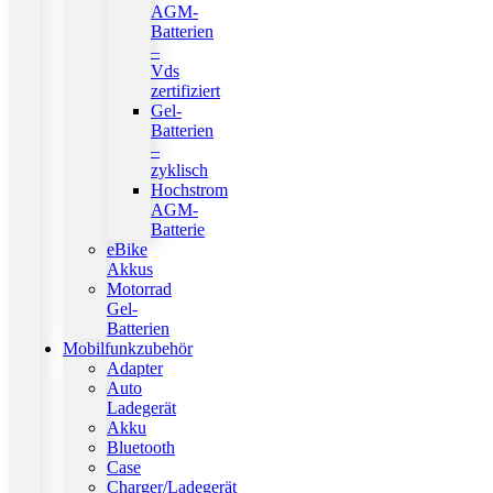
AGM-
Batterien
–
Vds
zertifiziert
Gel-
Batterien
–
zyklisch
Hochstrom
AGM-
Batterie
eBike
Akkus
Motorrad
Gel-
Batterien
Mobilfunkzubehör
Adapter
Auto
Ladegerät
Akku
Bluetooth
Case
Charger/Ladegerät