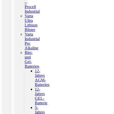
–
Procell
Industrial
Varta
Ultra
Lithium
Blister
Varta
Industrial
Pro
Alkaline
Blei-
und
Gel-
Batterien
12-
Jahres
AGM-
Batterien
12-
Jahres
GEL-
Batterie
5-
Jahres